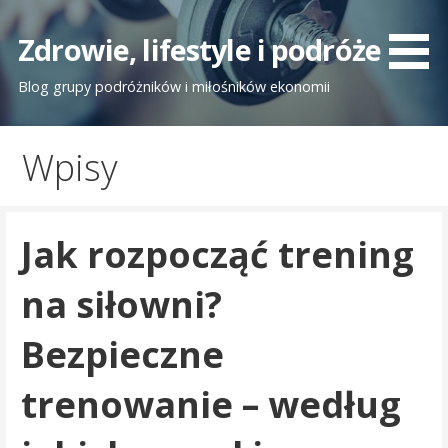
Przejdź
do
Zdrowie, lifestyle i podróże
treści
Blog grupy podróżników i miłośników ekonomii
Wpisy
Jak rozpocząć trening
na siłowni?
Bezpieczne
trenowanie – według