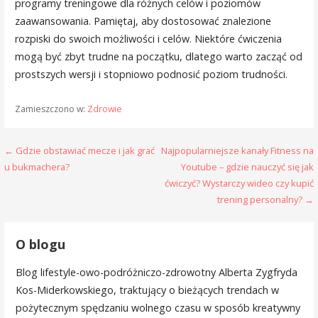
programy treningowe dla różnych celów i poziomów
zaawansowania. Pamiętaj, aby dostosować znalezione
rozpiski do swoich możliwości i celów. Niektóre ćwiczenia
mogą być zbyt trudne na początku, dlatego warto zacząć od
prostszych wersji i stopniowo podnosić poziom trudności.
Zamieszczono w:
Zdrowie
Nawigacja
← Gdzie obstawiać mecze i jak grać
Najpopularniejsze kanały Fitness na
u bukmachera?
Youtube – gdzie nauczyć się jak
wpisu
ćwiczyć? Wystarczy wideo czy kupić
trening personalny? →
O blogu
Blog lifestyle-owo-podróżniczo-zdrowotny Alberta Zygfryda
Kos-Miderkowskiego, traktujący o bieżących trendach w
pożytecznym spędzaniu wolnego czasu w sposób kreatywny