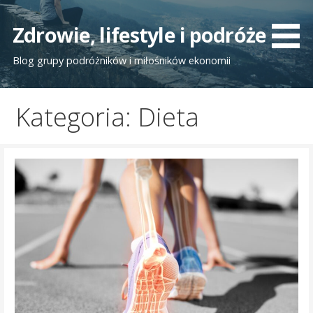
Przejdź
do
Zdrowie, lifestyle i podróże
treści
Blog grupy podróżników i miłośników ekonomii
Kategoria: Dieta