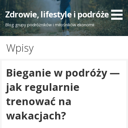
Przejdź
do
Zdrowie, lifestyle i podróże
treści
Blog grupy podróżników i miłośników ekonomii
Wpisy
Bieganie w podróży —
jak regularnie
trenować na
wakacjach?