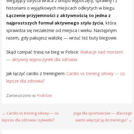
Biegający turysta wraca z urlopu wypoczęty, sprawny i z
historiami o wyjątkowych miejscach odkrytych w biegu.
Łączenie przyjemności z aktywnością to jedna z
najprostszych formuł aktywnego stylu życia
, która
sprawdza się niezależnie od miejsca i wieku. Następnym
razem, gdy pakujesz walizkę — wrzuć też buty biegowe.
Skąd czerpać trasę na bieg w Polsce:
Wakacje nad morzem
— aktywny wypoczynek dla zdrowia
Jak łączyć cardio z treningiem:
Cardio vs trening siłowy — co
lepsze dla zdrowia?
Zamieszczono w:
Podróże
Nawigacja
← Cardio vs trening siłowy — co
Joga dla sportowców — dlaczego
lepsze dla zdrowia i sylwetki?
warto włączyć ją do treningu? →
wpisu